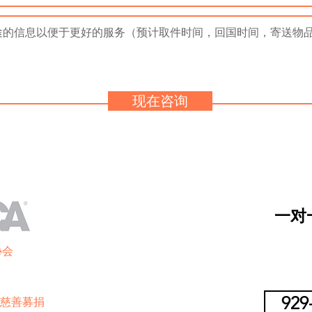
现在咨询
​一
协会
929
CA 慈善募捐