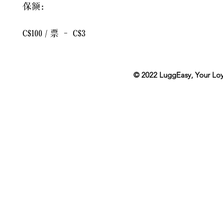
保额：
C$100 / 票 - C$3
© 2022
LuggEasy
, Your Lo