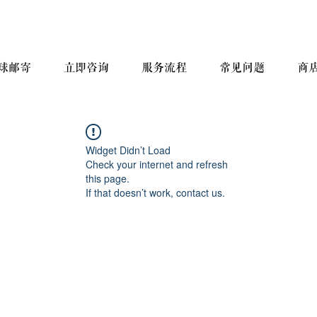
球邮寄
立即咨询
服务流程
常见问题
商
Widget Didn’t Load
Check your internet and refresh
this page.
If that doesn’t work, contact us.