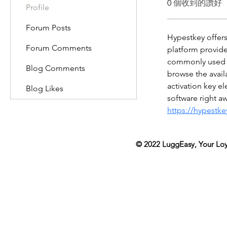
0
個收到的讚好
Profile
Forum Posts
Hypestkey offers
Forum Comments
platform provide
commonly used i
Blog Comments
browse the avail
activation key el
Blog Likes
software right aw
https://hypestk
© 2022
LuggEasy
, Your Lo