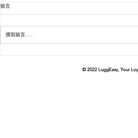
留言
撰寫留言......
回国行李哪家强，LuggEasy老有
LuggEasy
寄！（真心推荐）
李领导品牌
© 2022
LuggEasy
, Your Lo